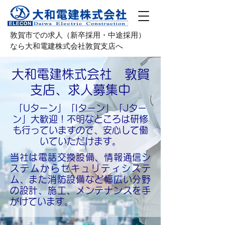
敦賀市での求人（新卒採用・中途採用）
なら大和電建株式会社敦賀支店へ
大和電建株式会社 敦賀
支店、求人募集中
「Uターン」「Iターン」「Jター
ン」大歓迎！不明なところは研修
も行っていますので、安心して働
いていただけます。
当社は電話交換設備、情報通信シ
ステムからセキュリティシステ
ム、また消防設備など幅広い分野
の設計、施工、メンテナンスを手
がけています。